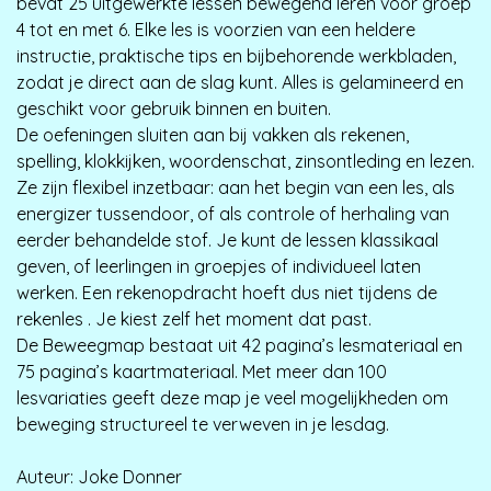
bevat 25 uitgewerkte lessen bewegend leren voor groep
4 tot en met 6. Elke les is voorzien van een heldere
instructie, praktische tips en bijbehorende werkbladen,
zodat je direct aan de slag kunt. Alles is gelamineerd en
geschikt voor gebruik binnen en buiten.
De oefeningen sluiten aan bij vakken als rekenen,
spelling, klokkijken, woordenschat, zinsontleding en lezen.
Ze zijn flexibel inzetbaar: aan het begin van een les, als
energizer tussendoor, of als controle of herhaling van
eerder behandelde stof. Je kunt de lessen klassikaal
geven, of leerlingen in groepjes of individueel laten
werken. Een rekenopdracht hoeft dus niet tijdens de
rekenles . Je kiest zelf het moment dat past.
De Beweegmap bestaat uit 42 pagina’s lesmateriaal en
75 pagina’s kaartmateriaal. Met meer dan 100
lesvariaties geeft deze map je veel mogelijkheden om
beweging structureel te verweven in je lesdag.
Auteur: Joke Donner