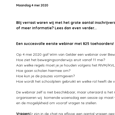
Maandag 4 mei 2020
Blij verrast waren wij met het grote aantal inschrijve
of meer informatie? Lees dan even verder...
Een succesvolle eerste webinar met 825 toehoorders!
Op 4 mei 2020 gaf Wim van Gelder een webinar over Bewe
Hoe ziet het bewegingsonderwijs eruit vanaf 11 mei?
Aan welke regels moet je je houden volgens het RIVM/KV
Hoe gaan scholen hiermee om?
Hoe kun je de pauzes vormgeven?
Hoe wordt het schoolplein gebruikt en welke rol heeft de 
De webinar zelf is niet beschikbaar, maar uiteraard is h
organiseren wij komende woensdag een sessie op maat voo
en de mogelijkheid om vooraf vragen te stellen.
Vragen
Er zijn in de chat na afloop een aantal vragen ges