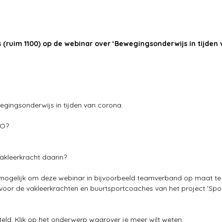
rs (ruim 1100) op de webinar over ‘Bewegingsonderwijs in tijden
gingsonderwijs in tijden van corona.
LO?
vakleerkracht daarin?
et mogelijk om deze webinar in bijvoorbeeld teamverband op maat te 
r de vakleerkrachten en buurtsportcoaches van het project 'Sport
teld. Klik op het onderwerp waarover je meer wilt weten.