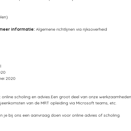
len)
 meer informatie:
Algemene richtlijnen via
rijksoverheid
l
020
mei 2020
t online scholing en advies.Een groot deel van onze werkzaamheden 
bijeenkomsten van de MRT opleiding via Microsoft teams, etc.
un je bij ons een aanvraag doen voor online advies of scholing.