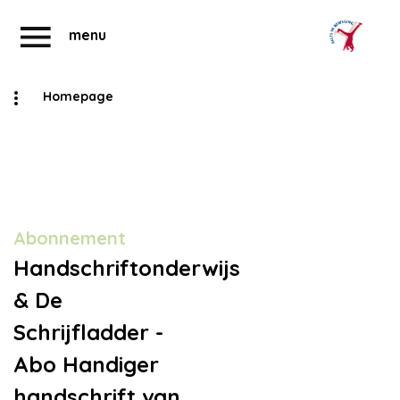
menu
Homepage
Abonnementen
Account
Abonnement
Handschriftonderwijs
& De
Schrijfladder -
Abo Handiger
handschrift van