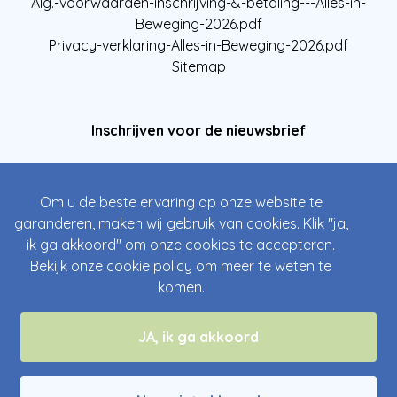
Alg.-voorwaarden-inschrijving-&-betaling---Alles-in-
Beweging-2026.pdf
Privacy-verklaring-Alles-in-Beweging-2026.pdf
Sitemap
Inschrijven voor de nieuwsbrief
Om u de beste ervaring op onze website te
garanderen, maken wij gebruik van cookies. Klik "ja,
ik ga akkoord" om onze cookies te accepteren.
Bekijk onze
cookie policy
om meer te weten te
komen.
Inschrijven
JA, ik ga akkoord