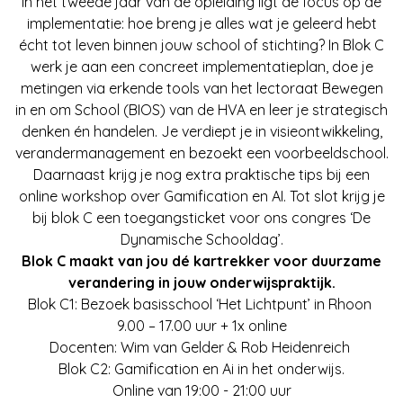
In het tweede jaar van de opleiding ligt de focus op de
implementatie: hoe breng je alles wat je geleerd hebt
écht tot leven binnen jouw school of stichting? In Blok C
werk je aan een concreet implementatieplan, doe je
metingen via erkende tools van het lectoraat Bewegen
in en om School (BIOS) van de HVA en leer je strategisch
denken én handelen. Je verdiept je in visieontwikkeling,
verandermanagement en bezoekt een voorbeeldschool.
Daarnaast krijg je nog extra praktische tips bij een
online workshop over Gamification en AI. Tot slot krijg je
bij blok C een toegangsticket voor ons congres ‘De
Dynamische Schooldag’.
Blok C maakt van jou dé kartrekker voor duurzame
verandering in jouw onderwijspraktijk.
Blok C1: Bezoek basisschool ‘Het Lichtpunt’ in Rhoon
9.00 – 17.00 uur + 1x online
Docenten: Wim van Gelder & Rob Heidenreich
Blok C2: Gamification en Ai in het onderwijs.
Online van 19:00 - 21:00 uur